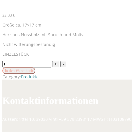
22,00
€
Größe ca. 17×17 cm
Herz aus Nussholz mit Spruch und Motiv
Nicht witterungsbeständig
EINZELSTÜCK
Herz
Nussholz
In den Warenkorb
mit
Category:
Produkte
Motiv
quantity
Kontaktinformationen
Ausserdrittel 10, 39030 Vintl
+39 379 2398117
MWST.: IT03108790