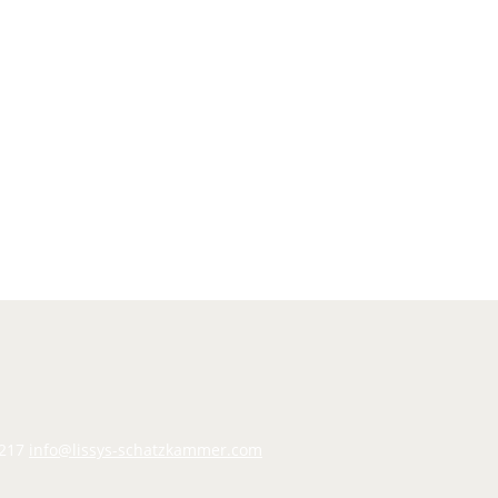
217
info@lissys-schatzkammer.com