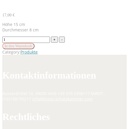
17,00
€
Höhe 15 cm
Durchmesser 8 cm
Kerze
Hl.
In den Warenkorb
Josef
Category:
Produkte
quantity
Kontaktinformationen
Ausserdrittel 10, 39030 Vintl
+39 379 2398117
MWST.:
IT03108790217
info@lissys-schatzkammer.com
Rechtliches