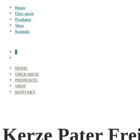
Home
Über mich
Produkte
Shop
Kontakt
0
HOME
ÜBER MICH
PRODUKTE
SHOP
KONTAKT
Kerze Pater Fre